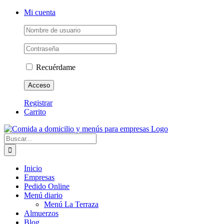
Saltar
Facebook
X
Instagram
Pinterest
Mi cuenta
al
contenido
Recuérdame
Registrar
Carrito
Buscar:
Inicio
Empresas
Pedido Online
Menú diario
Menú La Terraza
Almuerzos
Blog