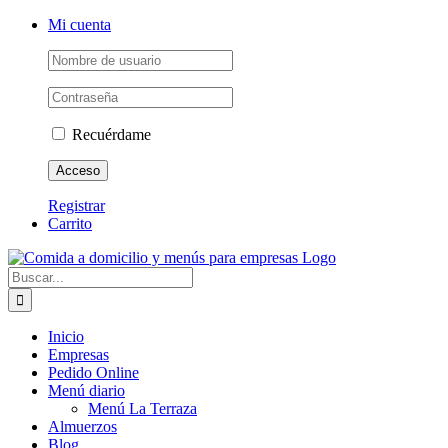
Saltar
Facebook
X
Instagram
Pinterest
Mi cuenta
al
contenido
Recuérdame
Registrar
Carrito
Buscar:
Inicio
Empresas
Pedido Online
Menú diario
Menú La Terraza
Almuerzos
Blog